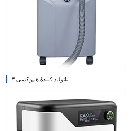
تولید کنندۀ هیپوکسی ۳L