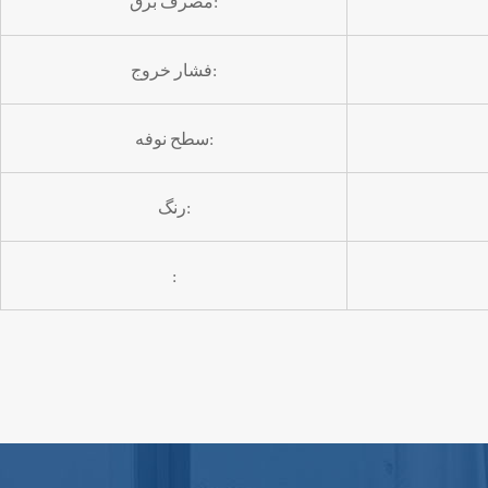
مصرف برق:
فشار خروج:
سطح نوفه:
رنگ:
: