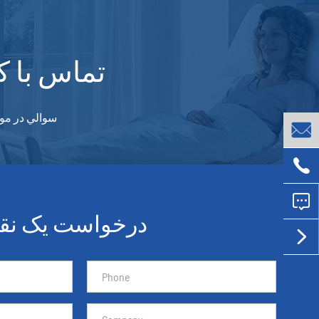
تماس با ک
سوالي در مو



درخواست یک نقل
