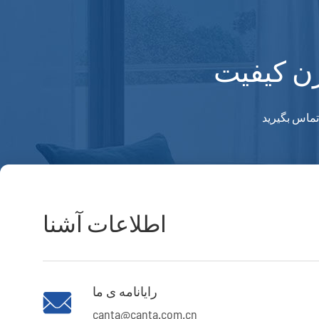
ژن کیفیت
ماس بگيريد
اطلاعات آشنا
رایانامه ی ما

canta@canta.com.cn