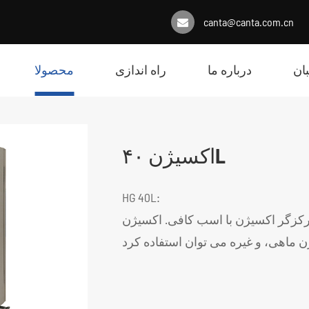
canta@canta.com.cn
ان
درباره ما
راه اندازی
محصولا
اکسیژن ۴۰L
HG 40L:
مرکزگر اکسیژن با اسب کافی. اکسیژن