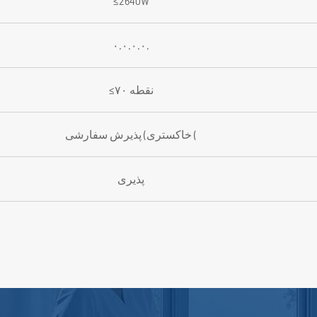
≤2640W
۰.۰.۰.۰.
≤۷۰ نقطه
خاکستری) پذیرش سفارشی (
پذیری