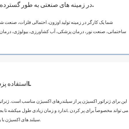
ژنراتور اکسیژن ۴۰L در زمینه های صنعتی به طور گسترده است.
شما یک کارگر در زمینه تولید اوزون، احتمالی فلزات، صنعت 
ساختمانی، صنعت نور، درمان پزشکی، آب کشاورزی، بیولوژی، درمان ف
استفاده پزشکي از ماشين اکسيژن 40L
این برای ژنراتور اکسیژن پر از سیلندرهای اکسیژن مناسب است. ژنر
سیلند های اکسیژن با یک سیستم فشار شیشه استفاده شود.