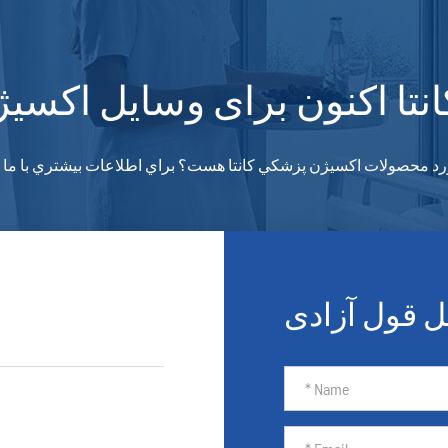
انتا اکنون برای وسایل اکسی
رد محصولات اکسيژن پزشکي کانتا هست؟ براي اطلاعات بيشتري با ما ت
 قول آزادی