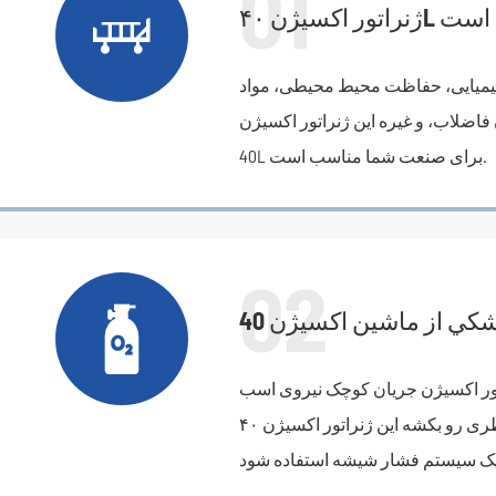
01

شیمیایی، حفاظت محیط محیطی، مواد
اضلاب، و غیره این ژنراتور اکسیژن
40L برای صنعت شما مناسب است.
02

اتور اکسیژن جریان کوچک نیروی اسب
ندارد و زمان زیادی طول میکشه تا بطری رو بکشه این ژنراتور اکسیژن ۴۰L می تواند مخصوصاً برای پر کردن