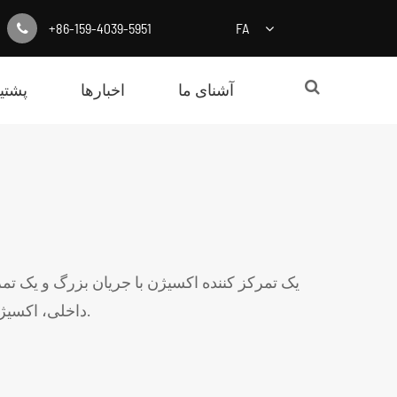
+86-159-4039-5951
FA
آشنای ما
اخبارها
پشتیب
یک تمرکز کننده اکسیژن با جریان بزرگ و یک ت
داخلی، اکسیژن ماهی، و غیره می توان استفاده کرد.