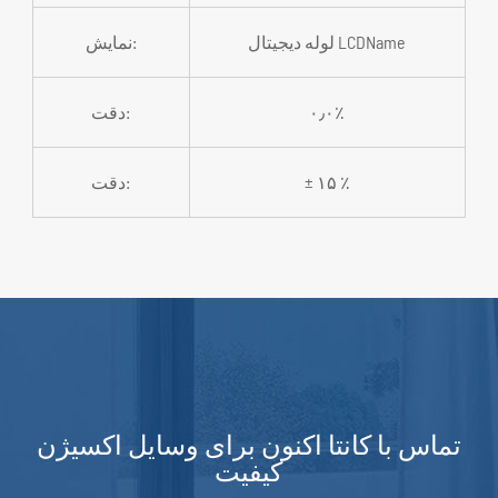
لوله دیجیتال LCDName
نمایش:
۰٫۰٪
دقت:
± ۱۵ ٪
دقت:
تماس با کانتا اکنون برای وسایل اکسیژن
کیفیت