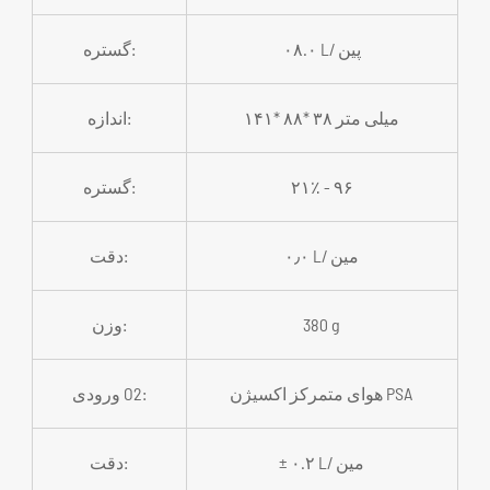
۰۸.۰ L/ پین
گستره:
۱۴۱* ۸۸* ۳۸ میلی متر
اندازه:
۲۱٪ - ۹۶
گستره:
۰٫۰ L/ مین
دقت:
380 g
وزن:
هوای متمرکز اکسیژن PSA
ورودی O2:
± ۰.۲ L/ مین
دقت: