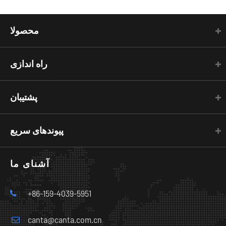
محصولا
راه اندازی
پشتیبان
پیوندهای سریع
آشنای ما
+86-159-4039-5951
canta@canta.com.cn