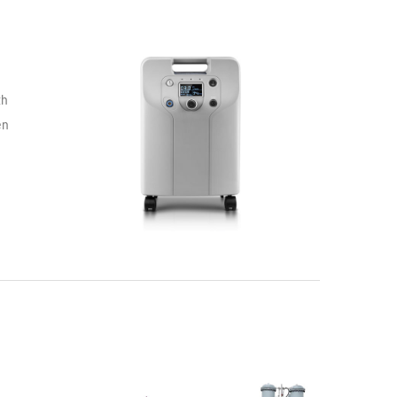
th
en