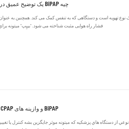
یک توضیح عمیق درباره ی وازیتور BiPAP چیه
فشار راه هوایی مثبت شناخته می شود. "بيپِپ" ميتونه برا
انواع و مزایای CPAP و وازینه های BiPAP