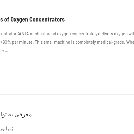
es of Oxygen Concentrators
ncentratorCANTA medical brand oxygen concentrator, delivers oxygen wi
f ≥90% per minute. This small machine is completely medical-grade. Wh
e ...
معرفی به تول
ژنراتور