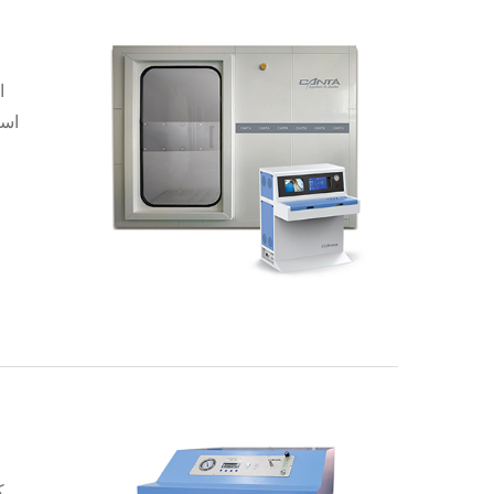
ا
است