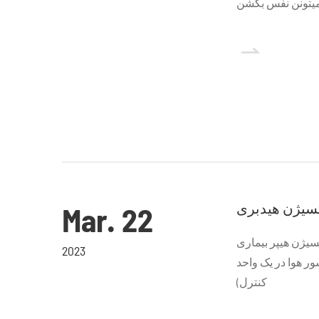

سیژن هیدبری
Mar. 22
یژن هیپر بیماری
2023
ر هوا در یک واحد
کنترل)