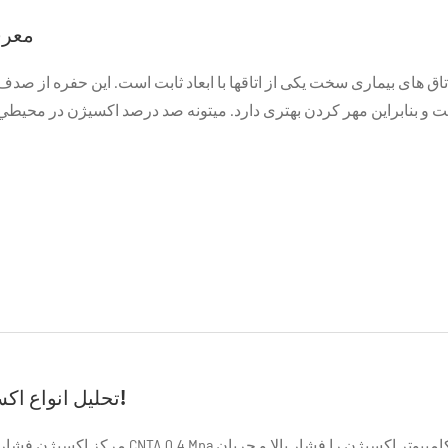
معرف
تاق های بیماری سخت یکی از اتاقها با ابعاد ثابت است. این حفره از صد
 و بنابراین مهر کردن بهتری دارد. ميتونه صد درصد اکسيژن در محيطي که بالاي 5
تحلیل انواع اکسیژن فشار بالا!
مرکز اکسیژن فشار بالا مرکز اکسیژن TA 0.4 Mpa