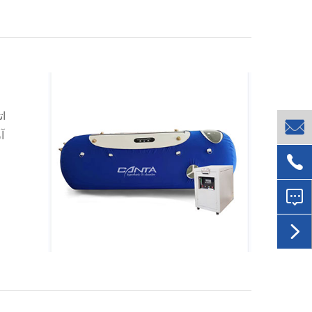
ات

آ


