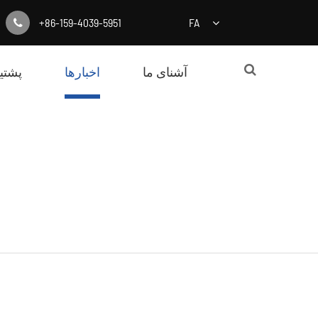
+86-159-4039-5951
FA
آشنای ما
اخبارها
پشتیب