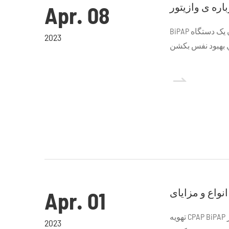
Apr. 08
BiPAP یک نوع تهویه است و دستگاهی که به تنفس کمک می کند. همچنین به عنوان یک دستگاه
2023
ي بهبود نفس بکشن

Apr. 01
تهويه CPAP BiPAP نوعي از دستگاه هاي پزشکيه که ميتونه موثر جايگزين بشه کنترل يا تغيير
2023