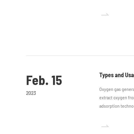

Types and Usa
Feb. 15
Oxygen gas generat
2023
extract oxygen fro
adsorption techno
