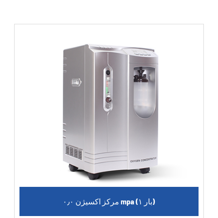
مرکز اکسیژن ۰٫۰ mpa (۱ بار)