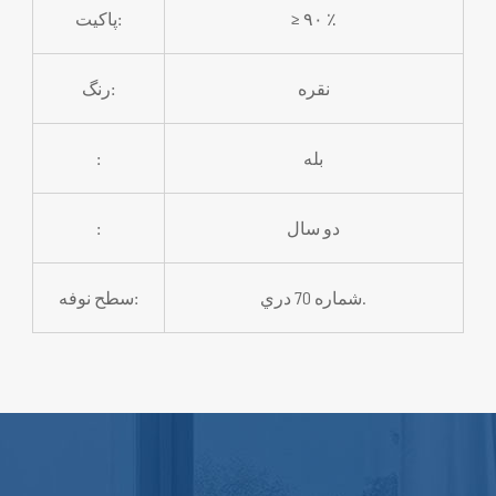
≥ ۹۰ ٪
پاکیت:
نقره
رنگ:
بله
:
دو سال
:
شماره 70 دري.
سطح نوفه: