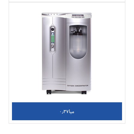
۰٫۳۷مپا