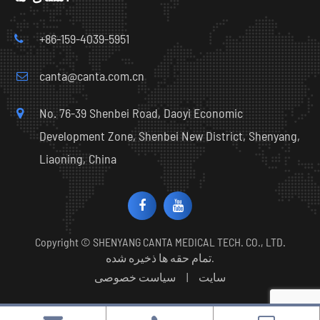
+86-159-4039-5951
canta@canta.com.cn
No. 76-39 Shenbei Road, Daoyi Economic
Development Zone, Shenbei New District, Shenyang,
Liaoning, China
Copyright ©
SHENYANG CANTA MEDICAL TECH. CO., LTD.
تمام حقه ها ذخیره شده.
سایت
|
سیاست خصوصی