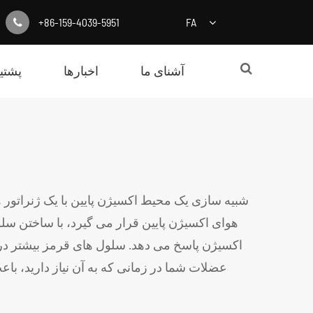
+86-159-4039-5951
FA
آشنای ما
اخبارها
پشتیب
شبیه سازی یک محیط اکسیژن پایین با یک ژنراتور
هوای اکسیژن پایین قرار می گیرد، با ساختن سل
اکسیژن پاسخ می دهد. سلول های قرمز بیشتر در 
عضلات شما در زمانی که به آن نیاز دارید، ب