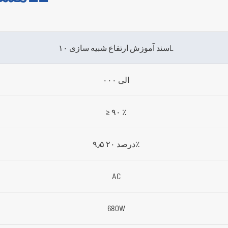
سند آموزش ارتفاع شبیه سازی ۱۰L
۰۰۰ الی
≥ ۹۰ ٪
۹٫۵ درصد ۲۰٪
AC
680W