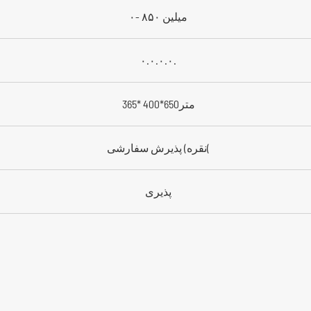
۰- ۸۵۰ میلین
۰.۰.۰.۰.
365* 400*650متر
نقره) پذیرش سفارشی(
پذیری