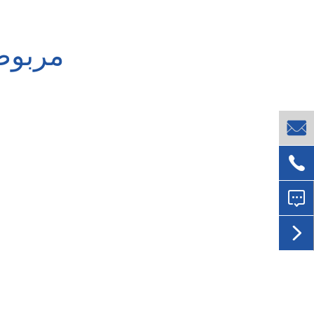
مربوط



