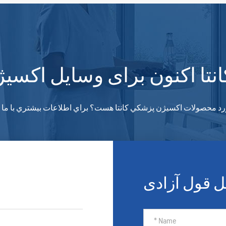
انتا اکنون برای وسایل اکسی
رد محصولات اکسيژن پزشکي کانتا هست؟ براي اطلاعات بيشتري با ما ت
 قول آزادی