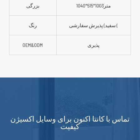
1040*515*1003متر
بزرگی
سفید) پذیرش سفارشی (
رنگ
پذیری
OEM&ODM
تماس با کانتا اکنون برای وسایل اکسیژن
کیفیت