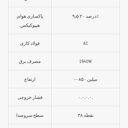
۹٫۵ درصد ۲۰٪
پاکسازی هوای
هیپوکیکس
AC
فولاد کاری
2640W
مصرف برق
۰- ۸۵۰ میلین
ارتفاع
۰.۰.۰.۰.
فشار خروجی
۳۸ نقطه
سطح سروصدا