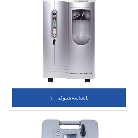
شناسۀ هیپوکی ۱۰L