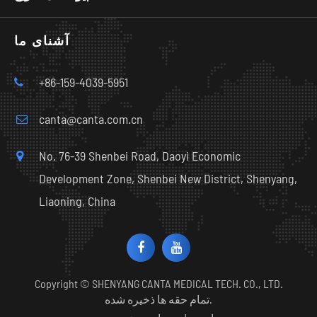
آشنای ما
+86-159-4039-5951
canta@canta.com.cn
No. 76-39 Shenbei Road, Daoyi Economic
Development Zone, Shenbei New District, Shenyang,
Liaoning, China
Copyright ©
SHENYANG CANTA MEDICAL TECH. CO., LTD.
تمام حقه ها ذخیره شده.