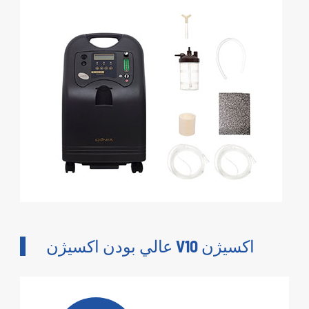
عالي بودن اکسيژن V10 اکسيژن